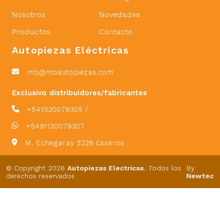
Nosotros
Novedades
Productos
Contacto
Autopiezas Eléctricas
mb@mbautopiezas.com
Exclusivo distribuidores/fabricantes
+541530079305 /
+5491130079307
M. Echegaray 5228 caseros
© Copyright 2026
Autopiezas Electricas
. Todos los
By
derechos reservados
Newtec