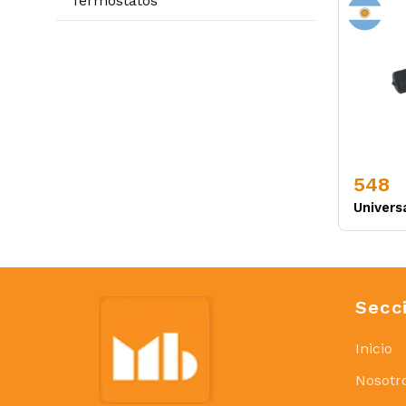
Termostatos
548
Univers
Secc
Inicio
Nosotr