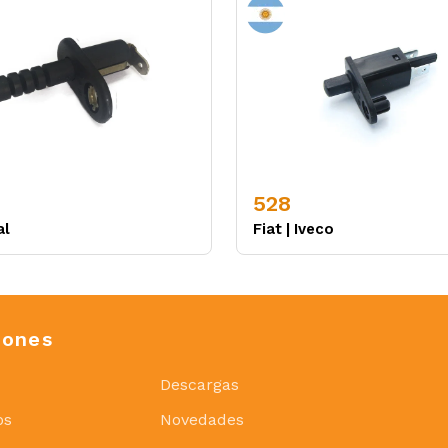
528
al
Fiat
|
Iveco
iones
Descargas
os
Novedades