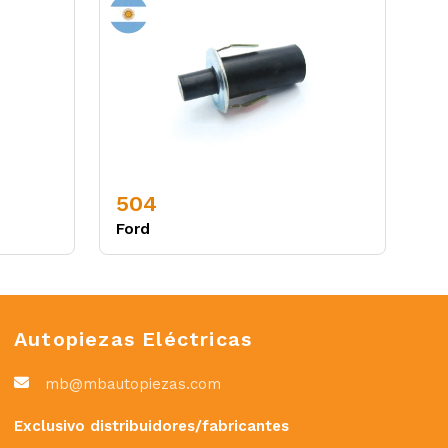
504
Ford
Autopiezas Eléctricas
mb@mbautopiezas.com
Exclusivo distribuidores/fabricantes